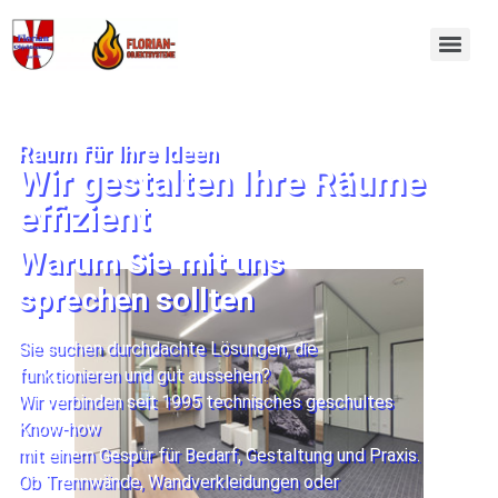
Raum für Ihre Ideen
Wir gestalten Ihre Räume
effizient
Warum Sie mit uns
sprechen sollten
Sie suchen durchdachte Lösungen, die
funktionieren und gut aussehen?
Wir verbinden seit 1995 technisches geschultes
Know-how
mit einem Gespür für Bedarf, Gestaltung und Praxis.
Ob Trennwände, Wandverkleidungen oder