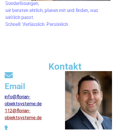
Sonderlösungen,
wir beraten ehrlich, planen mit und finden, was
wirklich passt.
Schnell. Verlässlich. Persönlich.
Kontakt
Email
info@florian-
objektsysteme.de
112@florian-
objektsysteme.de